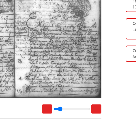
F
1
C
L
C
A