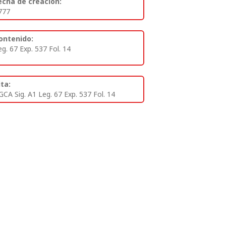
echa de creación:
777
ontenido:
eg. 67 Exp. 537 Fol. 14
ita:
GCA Sig. A1 Leg. 67 Exp. 537 Fol. 14