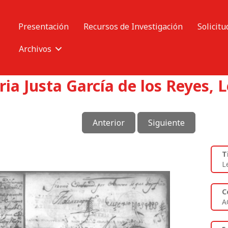
Presentación
Recursos de Investigación
Solicitu
Archivos
a Justa García de los Reyes, L
Anterior
Siguiente
T
L
C
A