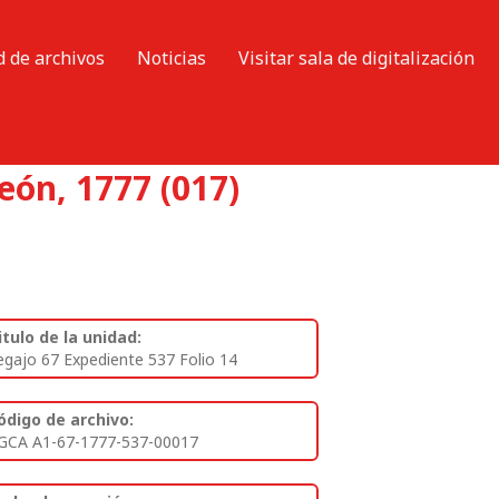
d de archivos
Noticias
Visitar sala de digitalización
eón, 1777 (017)
itulo de la unidad:
egajo 67 Expediente 537 Folio 14
ódigo de archivo:
GCA A1-67-1777-537-00017