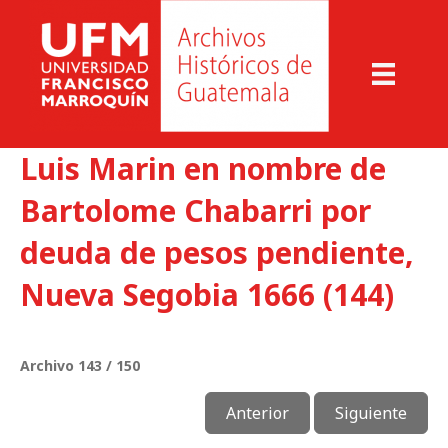
Luis Marin en nombre de
Bartolome Chabarri por
deuda de pesos pendiente,
Nueva Segobia 1666 (144)
Archivo 143 / 150
Anterior
Siguiente