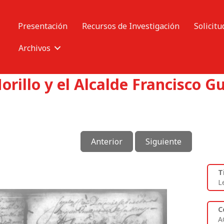
Presentación
Recursos de Investigación
Solicitu
Archivos
Morillo y el Alcalde Francisco 
Anterior
Siguiente
T
L
C
A