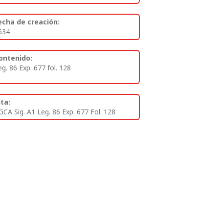
echa de creación:
634
ontenido:
eg. 86 Exp. 677 fol. 128
ita:
GCA Sig. A1 Leg. 86 Exp. 677 Fol. 128