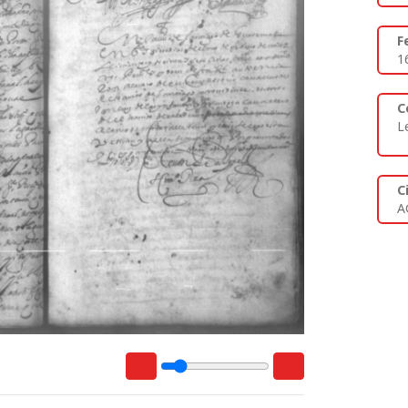
F
1
C
L
C
A