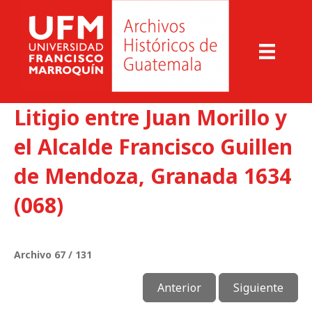
Litigio entre Juan Morillo y
el Alcalde Francisco Guillen
de Mendoza, Granada 1634
(068)
Archivo 67 / 131
Anterior
Siguiente