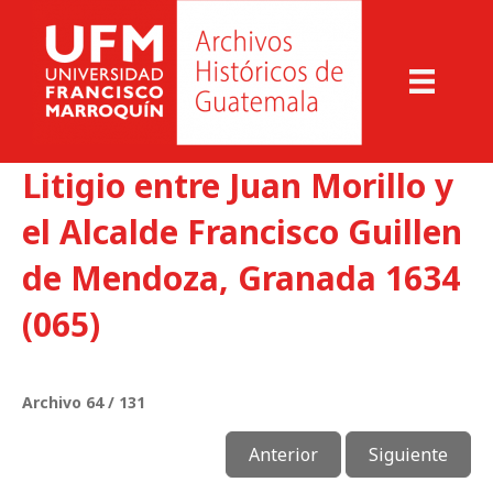
Litigio entre Juan Morillo y
el Alcalde Francisco Guillen
de Mendoza, Granada 1634
(065)
Archivo 64 / 131
Anterior
Siguiente