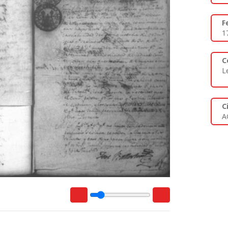
F
1
C
L
C
A