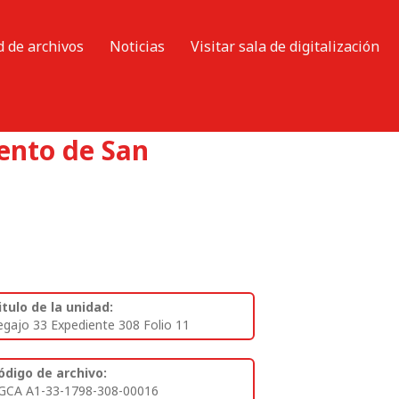
d de archivos
Noticias
Visitar sala de digitalización
vento de San
itulo de la unidad:
egajo 33 Expediente 308 Folio 11
ódigo de archivo:
GCA A1-33-1798-308-00016