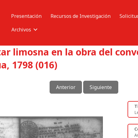
Presentación
Recursos de Investigación
Solicitu
Archivos
tar limosna en la obra del con
a, 1798 (016)
Anterior
Siguiente
T
L
C
A