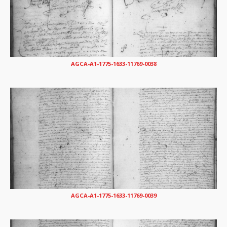
AGCA-A1-1775-1633-11769-0038
AGCA-A1-1775-1633-11769-0039