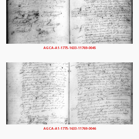
AGCA-A1-1775-1633-11769-0045
AGCA-A1-1775-1633-11769-0046