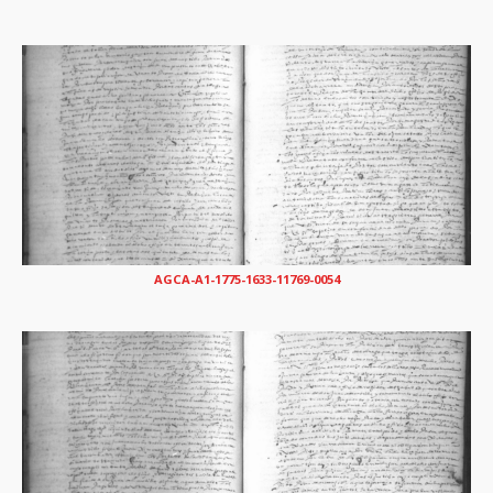
AGCA-A1-1775-1633-11769-0054