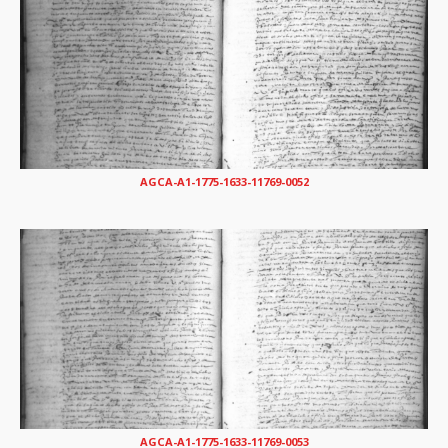
AGCA-A1-1775-1633-11769-0052
AGCA-A1-1775-1633-11769-0053