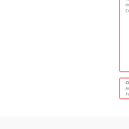
m
C
C
A
Fo