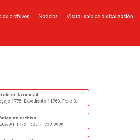
d de archivos
Noticias
Visitar sala de digitalización
itulo de la unidad:
egajo 1775. Expediente 11769. Folio 3.
ódigo de archivo:
GCA-A1-1775-1633-11769-0006