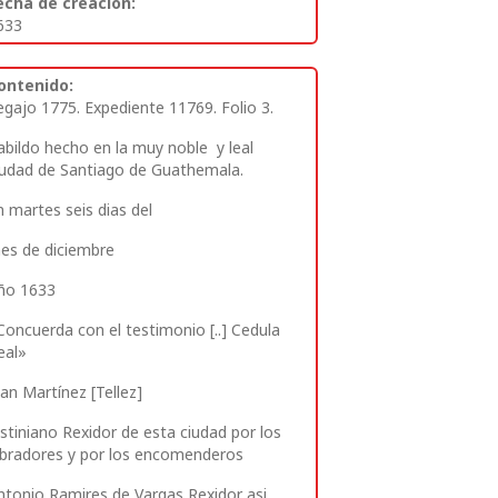
echa de creación:
633
ontenido:
egajo 1775.
Expediente 11769. Folio 3.
abildo hecho en la muy noble y leal
iudad de Santiago de Guathemala.
n martes seis dias del
es de diciembre
ño 1633
Concuerda con el testimonio [..] Cedula
eal»
uan Martínez [Tellez]
ustiniano Rexidor de esta ciudad por los
abradores y por los encomenderos
ntonio Ramires de Vargas Rexidor asi