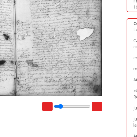
F
1
C
L
C
c
e
m
A
«
R
J
J
l
A