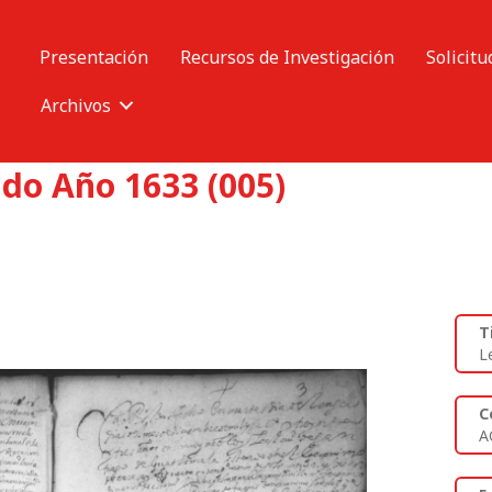
Presentación
Recursos de Investigación
Solicitu
Archivos
ldo Año 1633 (005)
T
L
C
A