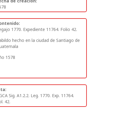
echa de creación:
578
ontenido:
egajo 1770. Expediente 11764. Folio 42.
abildo hecho en la ciudad de Santiago de
uatemala
ño 1578
ita:
GCA Sig. A1.2.2. Leg. 1770. Exp. 11764.
l. 42.