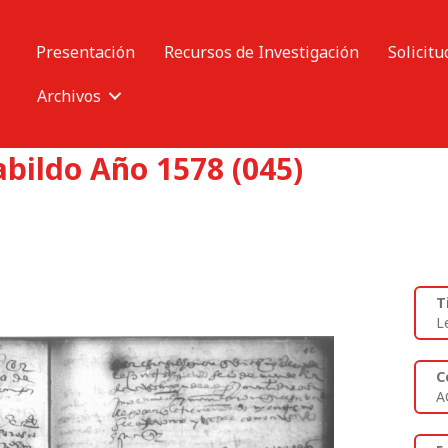
Presentación
Recursos de Investigación
Solicitu
Archivos
abildo Año 1578 (045)
T
L
C
A