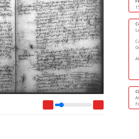
F
1
C
L
C
G
A
C
A
Fo