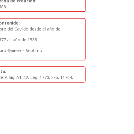
echa de creación:
588
ontenido:
ibro del Cavildo desde el año de
577 al año de 1588
ibro
Quinto
– Septimo
ita:
GCA Sig. A1.2.2. Leg. 1770. Exp. 11764.