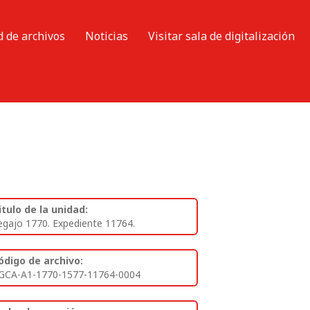
d de archivos
Noticias
Visitar sala de digitalización
itulo de la unidad:
egajo 1770. Expediente 11764.
ódigo de archivo:
GCA-A1-1770-1577-11764-0004