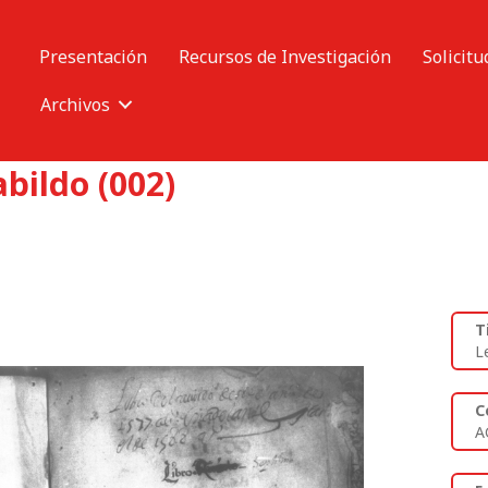
Presentación
Recursos de Investigación
Solicitu
Archivos
bildo (002)
T
L
C
A