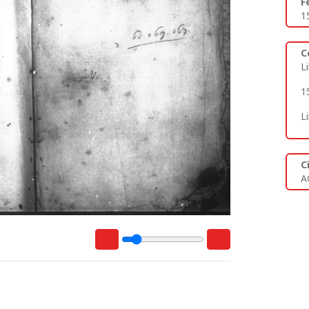
F
1
C
L
1
L
C
A