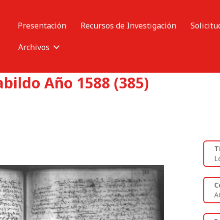
Presentación
Recursos de Investigación
Solicitu
Archivos
abildo Año 1588 (385)
T
L
C
A