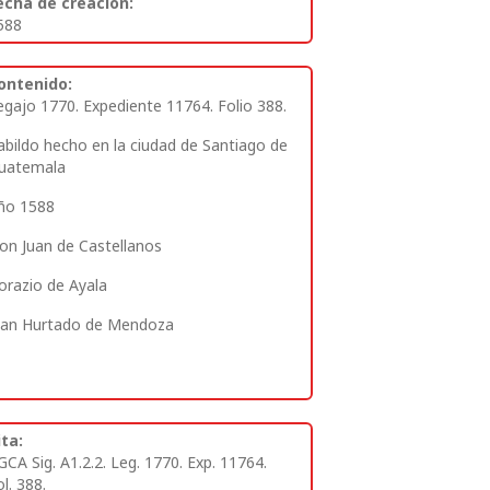
echa de creación:
588
ontenido:
egajo 1770. Expediente 11764. Folio 388
.
abildo hecho en la ciudad de Santiago de
uatemala
ño 1588
on Juan de Castellanos
orazio de Ayala
uan Hurtado de Mendoza
ita:
GCA Sig. A1.2.2. Leg. 1770. Exp. 11764.
l. 388.