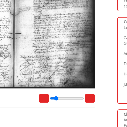
F
1
C
L
C
G
A
D
H
J
C
A
Fo