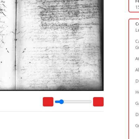
F
1
C
L
C
G
A
A
D
H
G
D
G