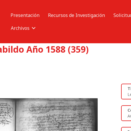
Presentación
Recursos de Investigación
Solicitu
Archivos
abildo Año 1588 (359)
T
L
C
A