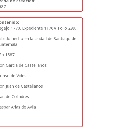
echa de creación:
587
ontenido:
egajo 1770. Expediente 11764. Folio 299
.
abildo hecho en la ciudad de Santiago de
uatemala
ño 1587
on Garcia de Castellanos
lonso de Vides
on Juan de Castellanos
uan de Colindres
aspar Arias de Avila