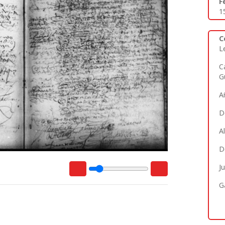
F
1
C
L
C
G
A
D
A
D
J
G