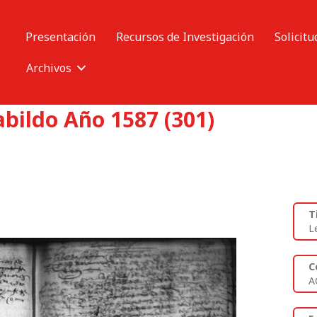
Presentación
Recursos de Investigación
Solicitu
Archivos
abildo Año 1587 (301)
T
L
C
A