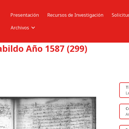
Presentación
Recursos de Investigación
Solicitu
Archivos
abildo Año 1587 (299)
T
L
C
A