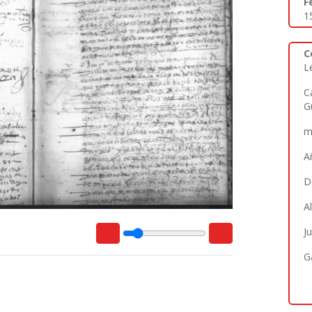
F
1
C
L
C
G
m
A
D
A
J
G