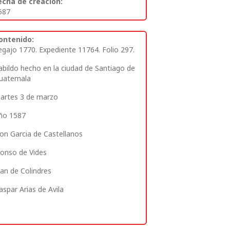
echa de creación:
587
ontenido:
egajo 1770. Expediente 11764. Folio 297
.
abildo hecho en la ciudad de Santiago de
uatemala
artes 3 de marzo
ño 1587
on Garcia de Castellanos
lonso de Vides
uan de Colindres
aspar Arias de Avila