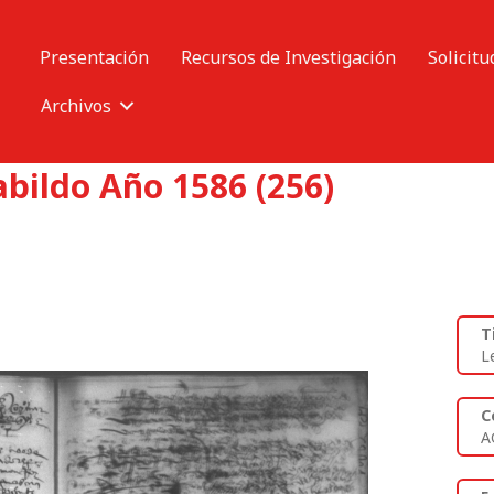
Presentación
Recursos de Investigación
Solicitu
Archivos
abildo Año 1586 (256)
T
L
C
A