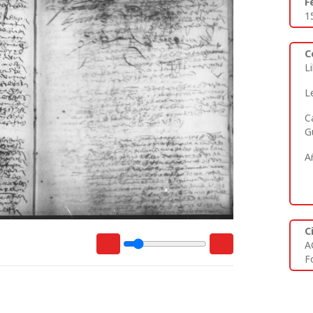
F
1
C
L
L
C
G
A
C
A
Fo