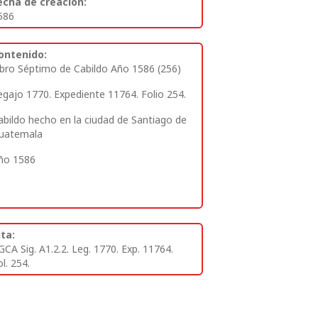
echa de creación:
586
ontenido:
ibro Séptimo de Cabildo Año 1586 (256)
egajo 1770. Expediente 11764. Folio 254.
abildo hecho en la ciudad de Santiago de
uatemala
ño 1586
ita:
GCA Sig. A1.2.2. Leg. 1770. Exp. 11764.
l. 254.