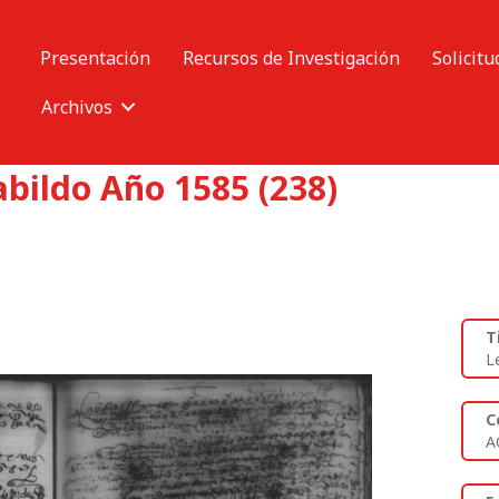
Presentación
Recursos de Investigación
Solicitu
Archivos
abildo Año 1585 (238)
T
L
C
A