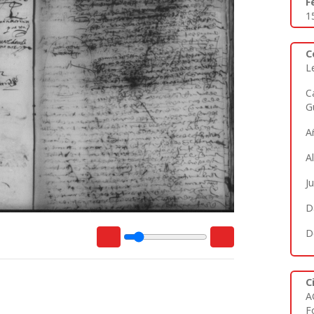
F
1
C
L
C
G
A
A
J
D
D
C
A
Fo