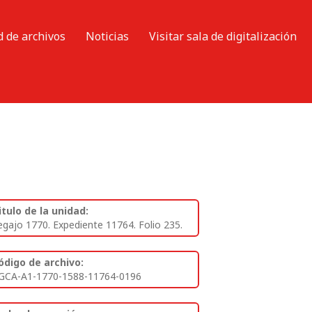
d de archivos
Noticias
Visitar sala de digitalización
itulo de la unidad:
egajo 1770. Expediente 11764. Folio 235.
ódigo de archivo:
GCA-A1-1770-1588-11764-0196