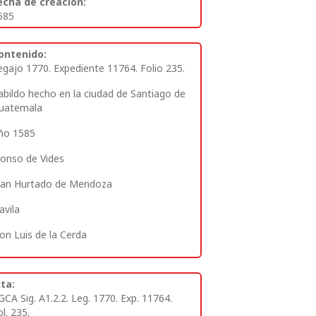
echa de creación:
585
ontenido:
egajo 1770. Expediente 11764. Folio 235.
abildo hecho en la ciudad de Santiago de
uatemala
ño 1585
lonso de Vides
uan Hurtado de Mendoza
avila
on Luis de la Cerda
ita:
GCA Sig. A1.2.2. Leg. 1770. Exp. 11764.
l. 235.