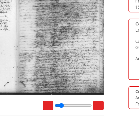
F
1
C
L
C
G
A
C
A
Fo