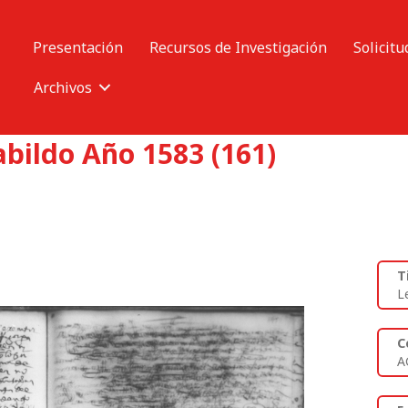
Presentación
Recursos de Investigación
Solicitu
Archivos
abildo Año 1583 (161)
T
L
C
A