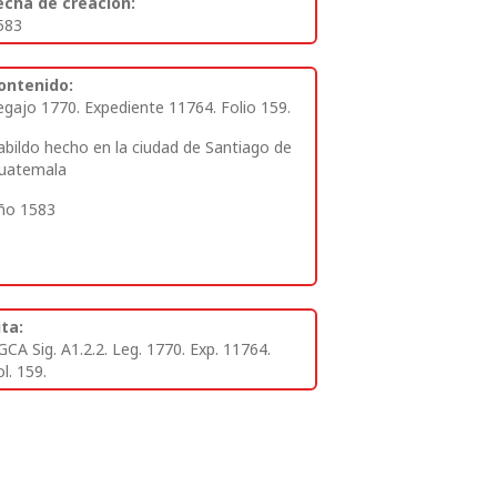
echa de creación:
583
ontenido:
egajo 1770. Expediente 11764. Folio 159.
abildo hecho en la ciudad de Santiago de
uatemala
ño 1583
ita:
GCA Sig. A1.2.2. Leg. 1770. Exp. 11764.
l. 159.