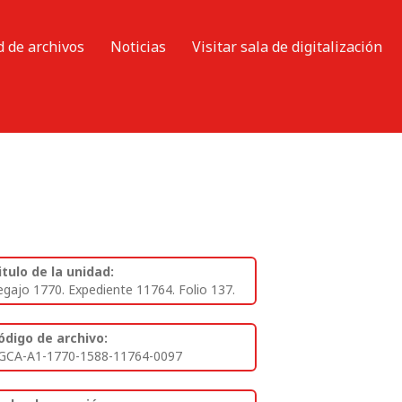
d de archivos
Noticias
Visitar sala de digitalización
itulo de la unidad:
egajo 1770. Expediente 11764. Folio 137.
ódigo de archivo:
GCA-A1-1770-1588-11764-0097