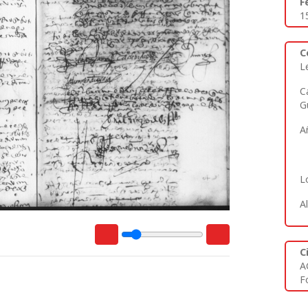
F
1
C
L
C
G
A
L
A
C
A
Fo