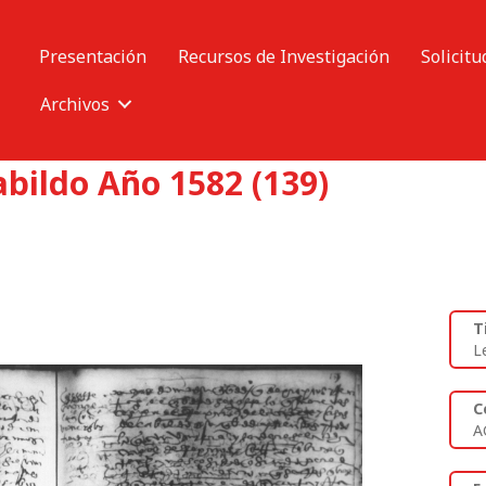
Presentación
Recursos de Investigación
Solicitu
Archivos
abildo Año 1582 (139)
T
L
C
A