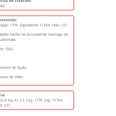
echa de creación:
582
ontenido:
egajo 1770. Expediente 11764. Folio 137.
abildo hecho en la ciudad de Santiago de
uatemala
ño 1582
orenzo de Ayala
lonso de Vides
ita:
GCA Sig. A1.2.2. Leg. 1770. Exp. 11764.
l. 137.