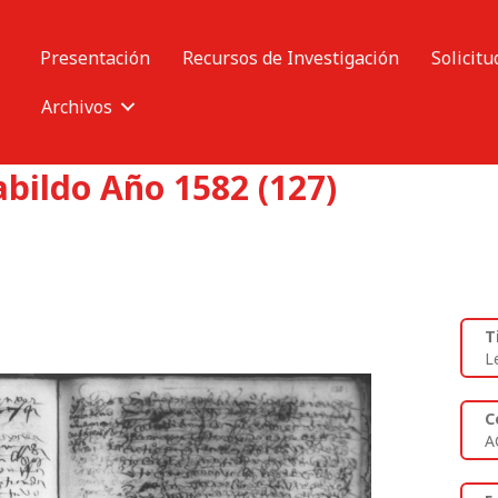
Presentación
Recursos de Investigación
Solicitu
Archivos
abildo Año 1582 (127)
T
L
C
A