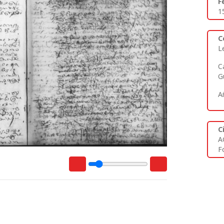
F
1
C
L
C
G
A
C
A
Fo