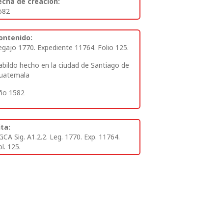
echa de creación:
582
ontenido:
egajo 1770. Expediente 11764. Folio 125.
abildo hecho en la ciudad de Santiago de
uatemala
ño 1582
ita:
GCA Sig. A1.2.2. Leg. 1770. Exp. 11764.
l. 125.