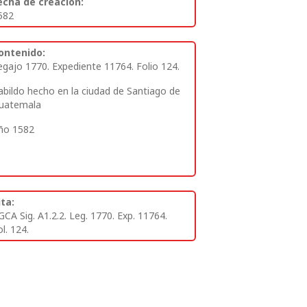
echa de creación:
582
ontenido:
egajo 1770. Expediente 11764. Folio 124.
abildo hecho en la ciudad de Santiago de
uatemala
ño 1582
ita:
GCA Sig. A1.2.2. Leg. 1770. Exp. 11764.
l. 124.