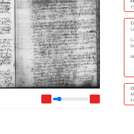
F
1
C
L
C
G
A
C
A
Fo