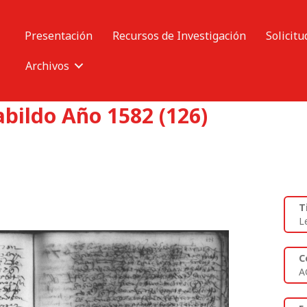
Presentación
Recursos de Investigación
Solicitu
Archivos
abildo Año 1582 (126)
T
L
C
A