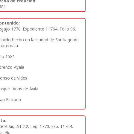
echa de creación:
581
ontenido:
egajo 1770. Expediente 11764. Folio 96.
abildo hecho en la ciudad de Santiago de
uatemala
ño 1581
orenzo Ayala
onso de Vides
aspar Arias de Avila
uan Estrada
ita:
GCA Sig. A1.2.2. Leg. 1770. Exp. 11764.
l. 96.