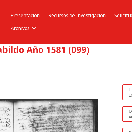
Presentación
Recursos de Investigación
Solicitu
Archivos
abildo Año 1581 (099)
T
L
C
A