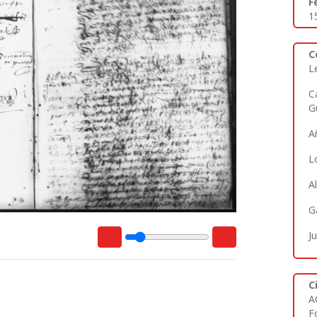
F
1
C
L
C
G
A
L
Al
G
J
C
A
Fo