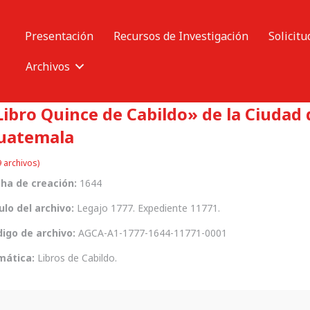
Presentación
Recursos de Investigación
Solicitu
Archivos
Libro Quince de Cabildo» de la Ciudad 
uatemala
 archivos)
ha de creación:
1644
ulo del archivo:
Legajo 1777. Expediente 11771.
igo de archivo:
AGCA-A1-1777-1644-11771-0001
mática:
Libros de Cabildo.