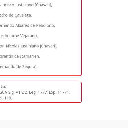
rancisco Justiniano [Chavari],
edro de Çavaleta,
ernando Albares de Rebolorio,
artholome Vejarano,
on Nicolas Justiniano [Chavari],
lorentin de Itamarren,
Fernando de Segura].
ita:
GCA Sig. A1.2.2. Leg. 1777. Exp. 11771.
l. 119.