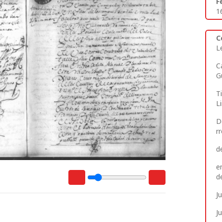
F
1
C
L
C
G
T
L
D
r
d
e
d
J
J