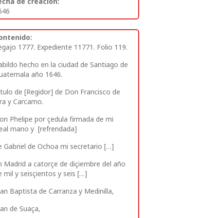
echa de creación:
646
ontenido:
egajo 1777. Expediente 11771. Folio 119.
abildo hecho en la ciudad de Santiago de
uatemala año 1646.
itulo de [Regidor] de Don Francisco de
ira y Carcamo.
on Phelipe por çedula firmada de mi
real mano y [refrendada]
e Gabriel de Ochoa mi secretario […]
n Madrid a catorçe de diçiembre del año
e mil y seisçientos y seis […]
uan Baptista de Carranza y Medinilla,
uan de Suaça,