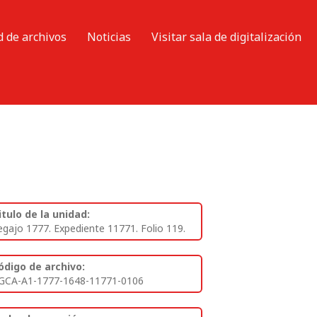
d de archivos
Noticias
Visitar sala de digitalización
itulo de la unidad:
egajo 1777. Expediente 11771. Folio 119.
ódigo de archivo:
GCA-A1-1777-1648-11771-0106