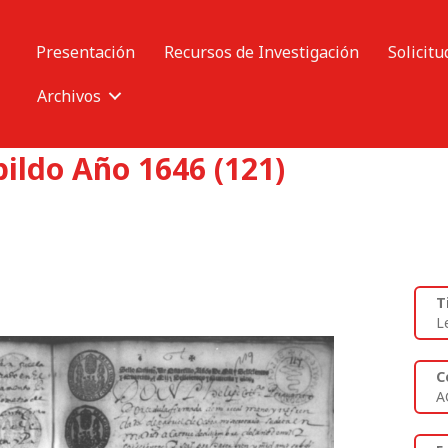
Presentación
Recursos de Investigación
Solicitu
Archivos
ildo Año 1646 (121)
T
L
C
A