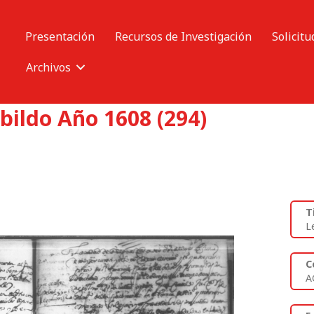
Presentación
Recursos de Investigación
Solicitu
Archivos
bildo Año 1608 (294)
T
L
C
A