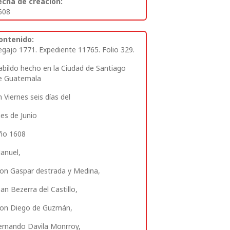
echa de creación:
608
ontenido:
egajo 1771. Expediente 11765. Folio 329.
abildo hecho en la Ciudad de Santiago
e Guatemala
n Viernes seis días del
es de Junio
ño 1608
anuel,
on Gaspar destrada y Medina,
oan Bezerra del Castillo,
on Diego de Guzmán,
ernando Davila Monrroy,