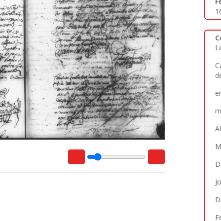
F
1
C
L
C
d
e
m
A
M
D
J
D
F