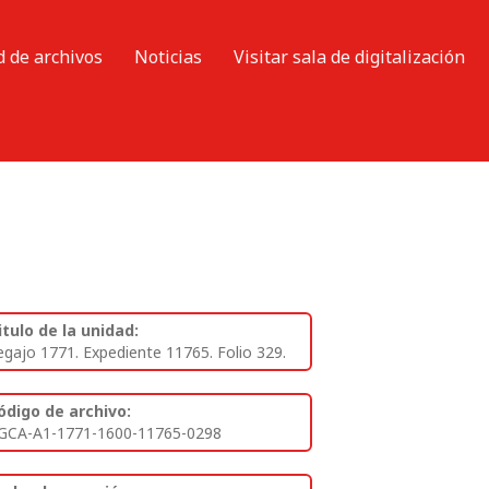
d de archivos
Noticias
Visitar sala de digitalización
itulo de la unidad:
egajo 1771. Expediente 11765. Folio 329.
ódigo de archivo:
GCA-A1-1771-1600-11765-0298