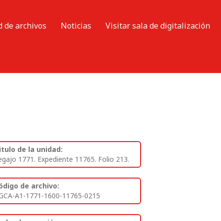
d de archivos
Noticias
Visitar sala de digitalización
itulo de la unidad:
egajo 1771. Expediente 11765. Folio 213.
ódigo de archivo:
GCA-A1-1771-1600-11765-0215