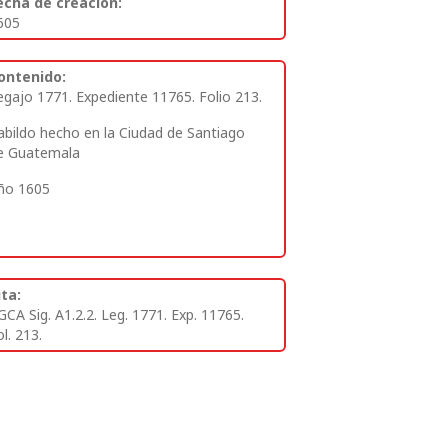
echa de creación:
605
ontenido:
egajo 1771. Expediente 11765. Folio 213.
abildo hecho en la Ciudad de Santiago
e Guatemala
ño 1605
ita:
GCA Sig. A1.2.2. Leg. 1771. Exp. 11765.
l. 213.