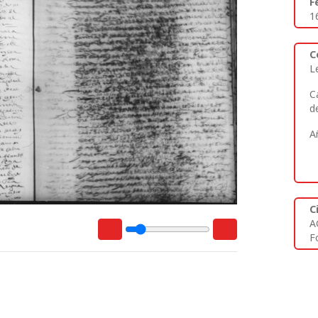
F
1
C
L
C
d
A
C
A
Fo