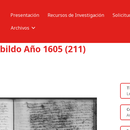
Presentación
Recursos de Investigación
Solicitu
Archivos
bildo Año 1605 (211)
T
L
C
A