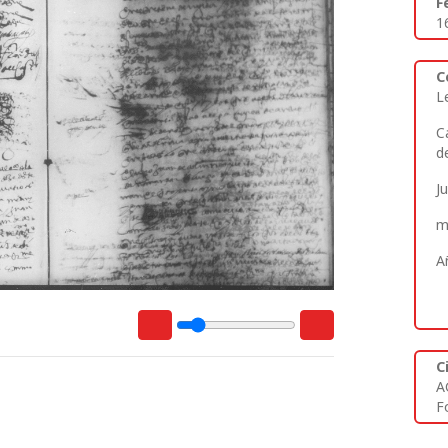
F
1
C
L
C
d
J
m
A
C
A
Fo