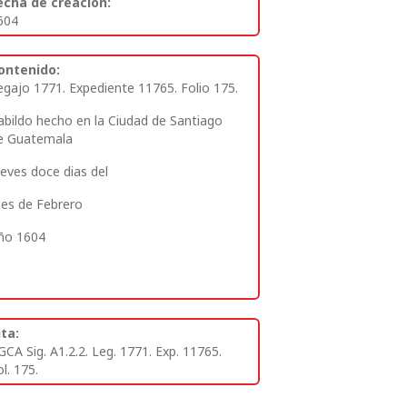
echa de creación:
604
ontenido:
egajo 1771. Expediente 11765. Folio 175.
abildo hecho en la Ciudad de Santiago
e Guatemala
ueves doce dias del
es de Febrero
ño 1604
ita:
GCA Sig. A1.2.2. Leg. 1771. Exp. 11765.
l. 175.