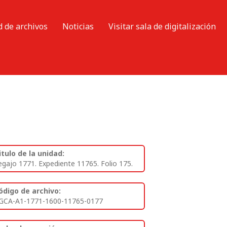
d de archivos
Noticias
Visitar sala de digitalización
itulo de la unidad:
egajo 1771. Expediente 11765. Folio 175.
ódigo de archivo:
GCA-A1-1771-1600-11765-0177