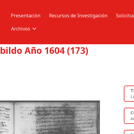
Presentación
Recursos de Investigación
Solicitu
Archivos
bildo Año 1604 (173)
T
L
C
A