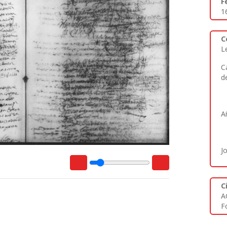
F
1
C
L
C
d
A
J
C
A
Fo