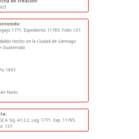
echa de creación:
603
ontenido:
egajo 1771. Expediente 11765. Folio 137.
abildo hecho en la Ciudad de Santiago
e Guatemala
ño 1603
oan Nurio
ita:
GCA Sig. A1.2.2. Leg. 1771. Exp. 11765.
l. 137.