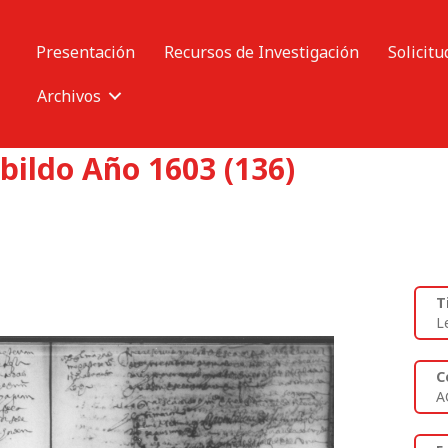
Presentación
Recursos de Investigación
Solicitu
Archivos
bildo Año 1603 (136)
T
L
C
A