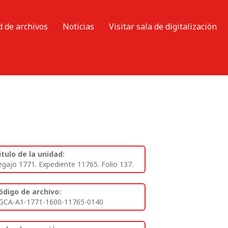
d de archivos
Noticias
Visitar sala de digitalización
itulo de la unidad:
egajo 1771. Expediente 11765. Folio 137.
ódigo de archivo:
GCA-A1-1771-1600-11765-0140