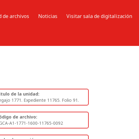
d de archivos
Noticias
Visitar sala de digitalización
itulo de la unidad:
egajo 1771. Expediente 11765. Folio 91.
ódigo de archivo:
GCA-A1-1771-1600-11765-0092