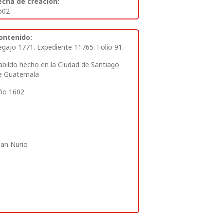
echa de creación:
602
ontenido:
egajo 1771. Expediente 11765. Folio 91.
abildo hecho en la Ciudad de Santiago
e Guatemala
ño 1602
oan Nurio