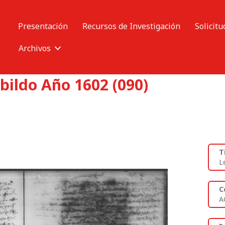
Presentación
Recursos de Investigación
Solicitu
Archivos
bildo Año 1602 (090)
T
L
C
A