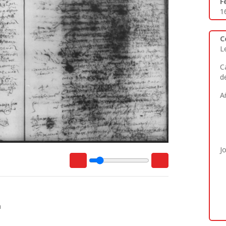
F
1
C
L
C
d
A
J
a