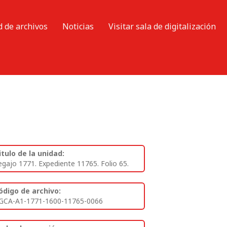
d de archivos
Noticias
Visitar sala de digitalización
itulo de la unidad:
egajo 1771. Expediente 11765. Folio 65.
ódigo de archivo:
GCA-A1-1771-1600-11765-0066