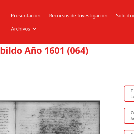
Presentación
Recursos de Investigación
Solicitu
Archivos
bildo Año 1601 (064)
T
L
C
A