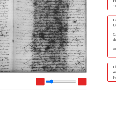
F
1
C
L
C
d
A
C
A
Fo