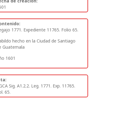
echa de creación:
601
ontenido:
egajo 1771. Expediente 11765. Folio 65.
abildo hecho en la Ciudad de Santiago
e Guatemala
ño 1601
ita:
GCA Sig. A1.2.2. Leg. 1771. Exp. 11765.
l. 65.