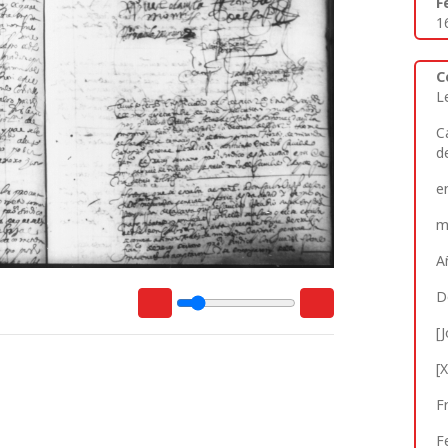
F
1
C
L
C
d
e
m
A
D
[
[
F
F