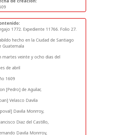
echa de creación:
609
ontenido:
egajo 1772. Expediente 11766. Folio 27.
abildo hecho en la Ciudad de Santiago
e Guatemala
n martes veinte y ocho dias
del
es de abril
ño 1609
on [Pedro] de Aguilar,
Joan] Velasco Davila
Xpoval] Davila Monrroy,
rancisco Diaz del Castillo,
ernando Davila Monrroy,