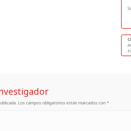
S
C
A
Fo
investigador
 publicada. Los campos obligatorios están marcados con *