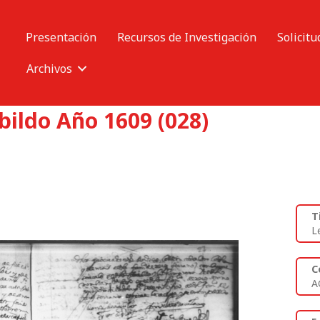
Presentación
Recursos de Investigación
Solicitu
Archivos
bildo Año 1609 (028)
T
L
C
A