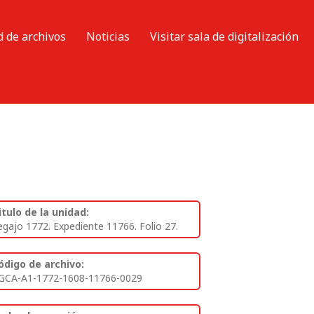
d de archivos
Noticias
Visitar sala de digitalización
itulo de la unidad:
egajo 1772. Expediente 11766. Folio 27.
ódigo de archivo:
GCA-A1-1772-1608-11766-0029