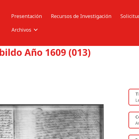
Presentación
Recursos de Investigación
Solicitu
Archivos
bildo Año 1609 (013)
T
L
C
A