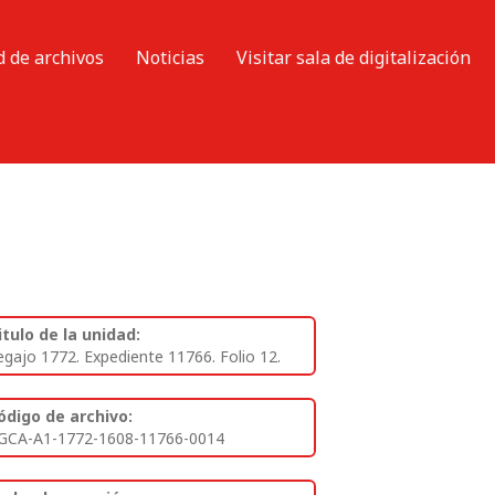
d de archivos
Noticias
Visitar sala de digitalización
itulo de la unidad:
egajo 1772. Expediente 11766. Folio 12.
ódigo de archivo:
GCA-A1-1772-1608-11766-0014