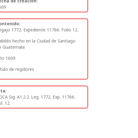
echa de creación:
609
ontenido:
egajo 1772. Expediente 11766. Folio 12.
abildo hecho en la Ciudad de Santiago
e Guatemala
ño 1609
itulo de regidores
ita:
GCA Sig. A1.2.2. Leg. 1772. Exp. 11766.
l. 12.