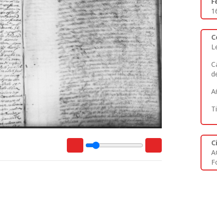
F
1
C
L
C
d
A
T
C
A
Fo