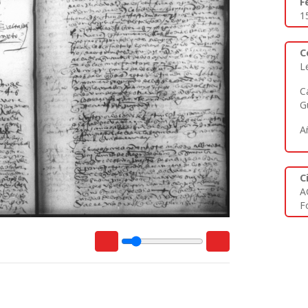
F
1
C
L
C
G
A
C
A
F