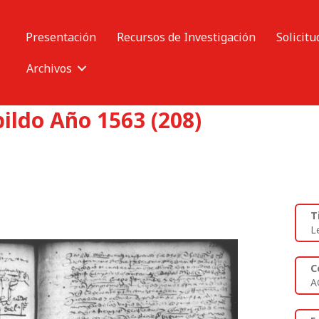
Presentación
Recursos de Investigación
Solicitu
Archivos
ildo Año 1563 (208)
T
L
C
A