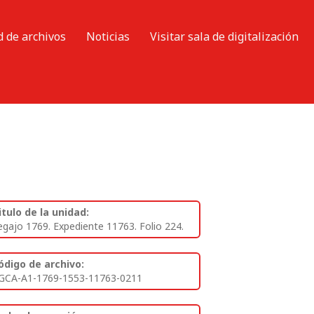
d de archivos
Noticias
Visitar sala de digitalización
itulo de la unidad:
egajo 1769. Expediente 11763. Folio 224.
ódigo de archivo:
GCA-A1-1769-1553-11763-0211