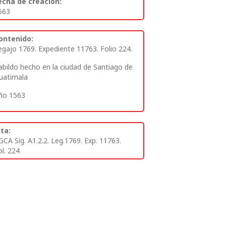
echa de creación:
563
ontenido:
egajo 1769. Expediente 11763. Folio 224.
abildo hecho en la ciudad de Santiago de
uatimala
ño 1563
ita:
GCA Sig. A1.2.2. Leg.1769. Exp. 11763.
ol. 224