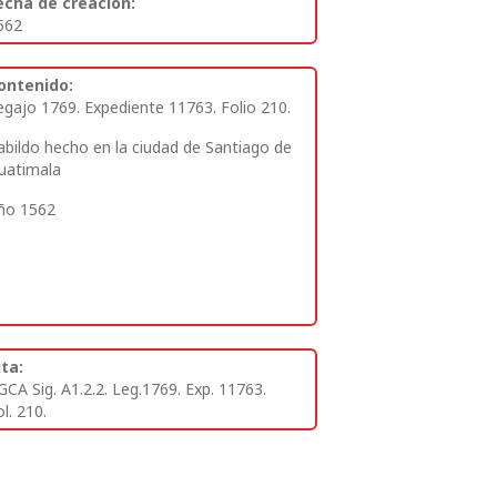
echa de creación:
562
ontenido:
egajo 1769. Expediente 11763. Folio 210.
abildo hecho en la ciudad de Santiago de
uatimala
ño 1562
ita:
GCA Sig. A1.2.2. Leg.1769. Exp. 11763.
l. 210.