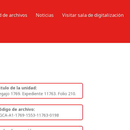
d de archivos
Noticias
Visitar sala de digitalización
itulo de la unidad:
egajo 1769. Expediente 11763. Folio 210.
ódigo de archivo:
GCA-A1-1769-1553-11763-0198