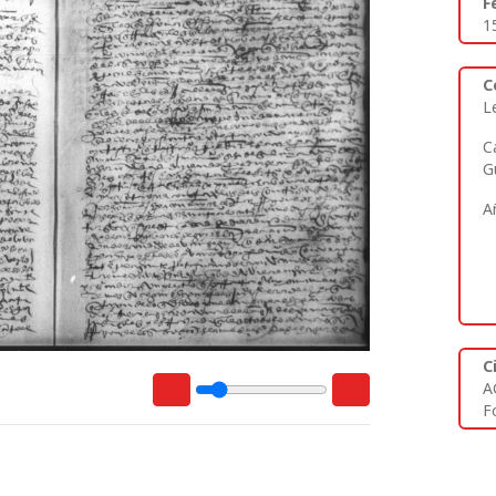
F
1
C
L
C
G
A
C
A
Fo