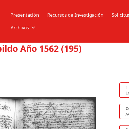
Presentación
Recursos de Investigación
Solicitu
Archivos
ildo Año 1562 (195)
T
L
C
A