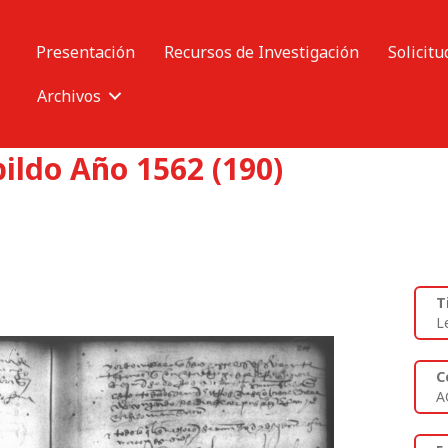
Presentación
Recursos de Investigación
Solicitu
Archivos
ildo Año 1562 (190)
T
L
C
A