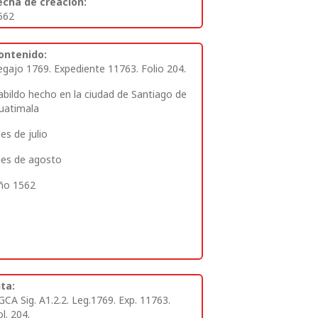
echa de creación:
562
ontenido:
egajo 1769. Expediente 11763. Folio 204.
abildo hecho en la ciudad de Santiago de
uatimala
es de julio
es de agosto
ño 1562
ita:
GCA Sig. A1.2.2. Leg.1769. Exp. 11763.
l. 204.