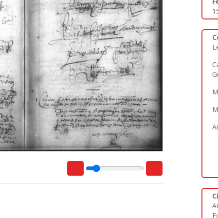
F
1
C
L
C
G
M
M
A
C
A
Fo