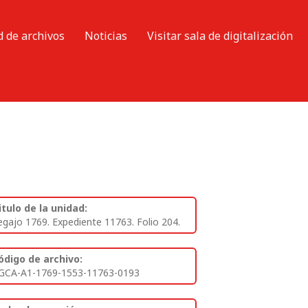
d de archivos
Noticias
Visitar sala de digitalización
itulo de la unidad:
egajo 1769. Expediente 11763. Folio 204.
ódigo de archivo:
GCA-A1-1769-1553-11763-0193