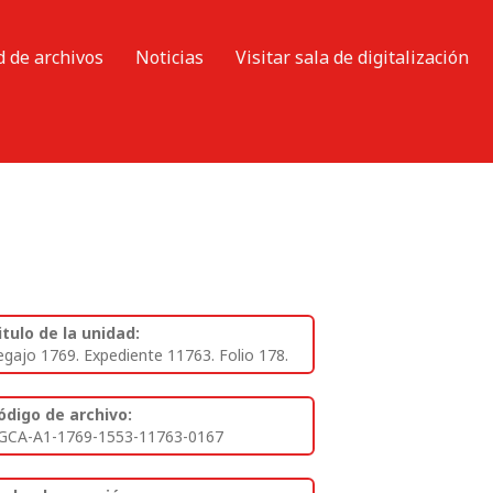
d de archivos
Noticias
Visitar sala de digitalización
itulo de la unidad:
egajo 1769. Expediente 11763. Folio 178.
ódigo de archivo:
GCA-A1-1769-1553-11763-0167