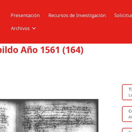
Presentación
Recursos de Investigación
Solicitu
Archivos
ildo Año 1561 (164)
T
L
C
A