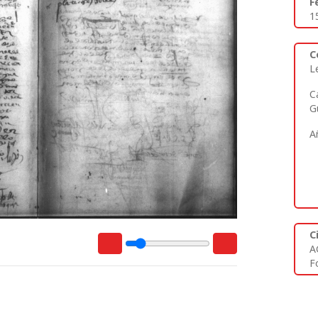
F
1
C
L
C
G
A
C
A
Fo