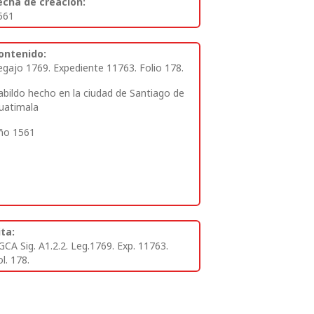
echa de creación:
561
ontenido:
egajo 1769. Expediente 11763. Folio 178.
abildo hecho en la ciudad de Santiago de
uatimala
ño 1561
ita:
GCA Sig. A1.2.2. Leg.1769. Exp. 11763.
l. 178.