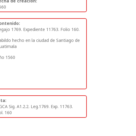
echa de creación:
560
ontenido:
egajo 1769. Expediente 11763. Folio 160.
abildo hecho en la ciudad de Santiago de
uatimala
ño 1560
ita:
GCA Sig. A1.2.2. Leg.1769. Exp. 11763.
ol. 160