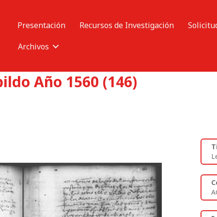
Presentación
Recursos de Investigación
Solicitu
Archivos
ildo Año 1560 (146)
T
L
C
A