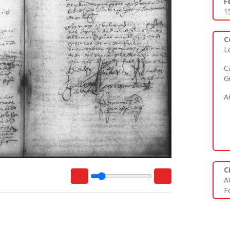
F
1
C
L
C
G
A
C
A
F