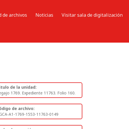
d de archivos
Noticias
Visitar sala de digitalización
itulo de la unidad:
egajo 1769. Expediente 11763. Folio 160.
ódigo de archivo:
GCA-A1-1769-1553-11763-0149