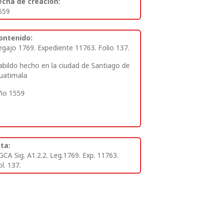
echa de creación:
559
ontenido:
egajo 1769. Expediente 11763. Folio 137.
abildo hecho en la ciudad de Santiago de
uatimala
ño 1559
ita:
GCA Sig. A1.2.2. Leg.1769. Exp. 11763.
l. 137.