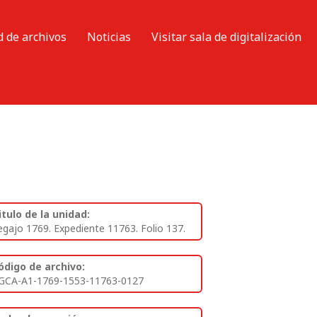
d de archivos
Noticias
Visitar sala de digitalización
itulo de la unidad:
egajo 1769. Expediente 11763. Folio 137.
ódigo de archivo:
GCA-A1-1769-1553-11763-0127