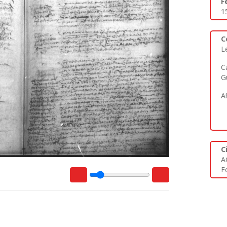
F
1
C
L
C
G
A
C
A
Fo