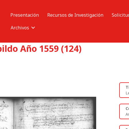
Presentación
Recursos de Investigación
Solicitu
Archivos
ildo Año 1559 (124)
T
L
C
A