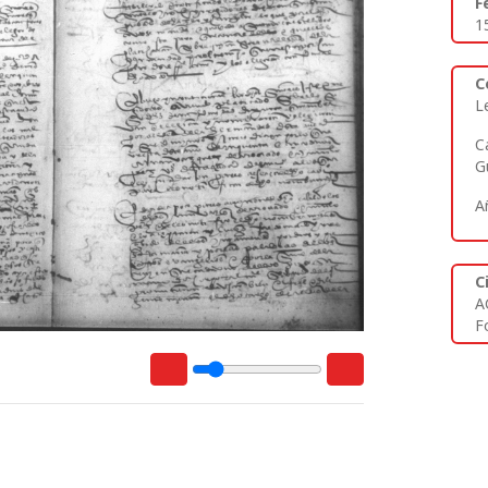
F
1
C
L
C
G
A
C
A
Fo