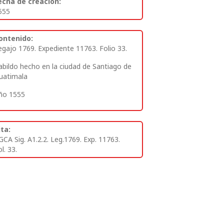
echa de creación:
555
ontenido:
egajo 1769. Expediente 11763. Folio 33.
abildo hecho en la ciudad de Santiago de
uatimala
ño 1555
ita:
GCA Sig. A1.2.2. Leg.1769. Exp. 11763.
l. 33.