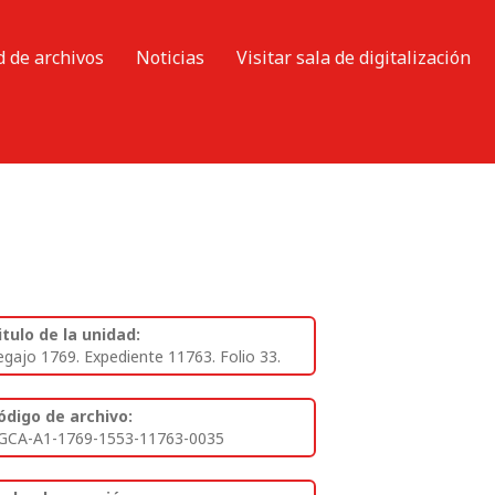
d de archivos
Noticias
Visitar sala de digitalización
itulo de la unidad:
egajo 1769. Expediente 11763. Folio 33.
ódigo de archivo:
GCA-A1-1769-1553-11763-0035