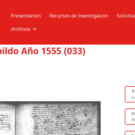
Presentación
Recursos de Investigación
Solicitu
Archivos
ildo Año 1555 (033)
T
L
C
A