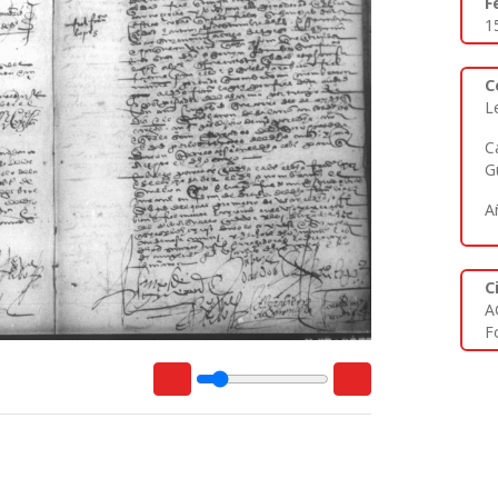
F
1
C
L
C
G
A
C
A
Fo