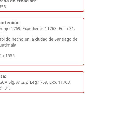
echa de creación:
555
ontenido:
egajo 1769. Expediente 11763. Folio 31.
abildo hecho en la ciudad de Santiago de
uatimala
ño 1555
ita:
GCA Sig. A1.2.2. Leg.1769. Exp. 11763.
l. 31.