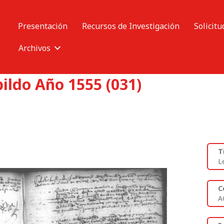
Presentación
Recursos de Investigación
Solicitu
Archivos
ildo Año 1555 (031)
T
L
C
A