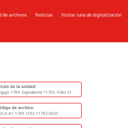
d de archivos
Noticias
Visitar sala de digitalización
itulo de la unidad:
egajo 1769. Expediente 11763. Folio 31.
ódigo de archivo:
GCA-A1-1769-1553-11763-0033