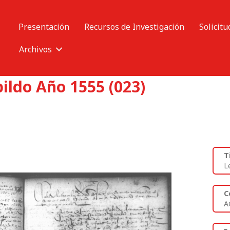
Presentación
Recursos de Investigación
Solicitu
Archivos
ildo Año 1555 (023)
T
L
C
A