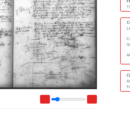
F
1
C
L
C
G
A
C
A
Fo