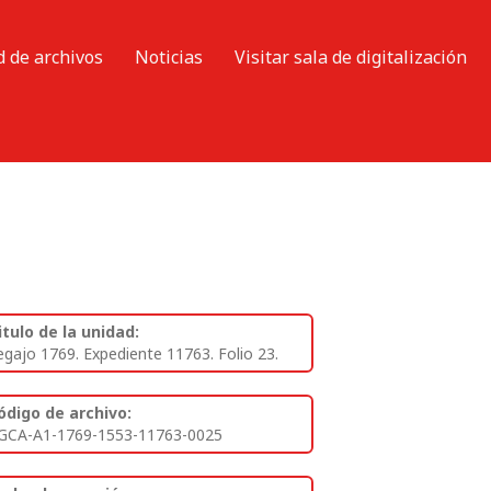
d de archivos
Noticias
Visitar sala de digitalización
itulo de la unidad:
egajo 1769. Expediente 11763. Folio 23.
ódigo de archivo:
GCA-A1-1769-1553-11763-0025