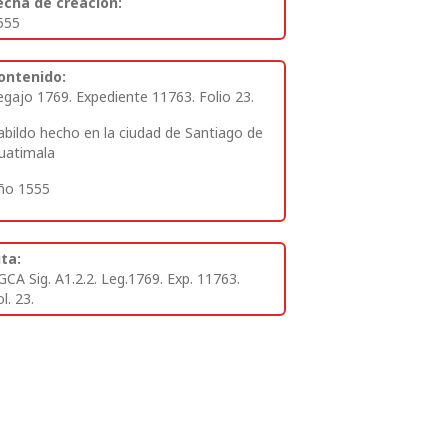
echa de creación:
555
ontenido:
egajo 1769. Expediente 11763. Folio 23.
abildo hecho en la ciudad de Santiago de
uatimala
ño 1555
ita:
GCA Sig. A1.2.2. Leg.1769. Exp. 11763.
l. 23.