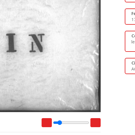
F
1
C
l
C
A