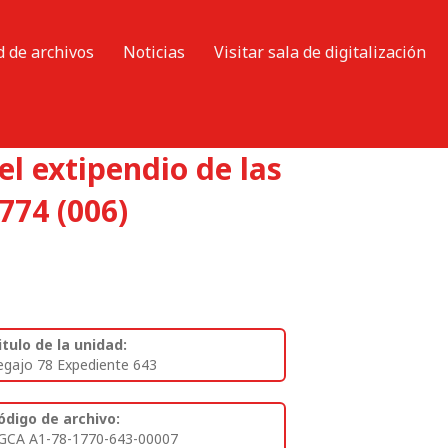
d de archivos
Noticias
Visitar sala de digitalización
el extipendio de las
774 (006)
itulo de la unidad:
egajo 78 Expediente 643
ódigo de archivo:
GCA A1-78-1770-643-00007