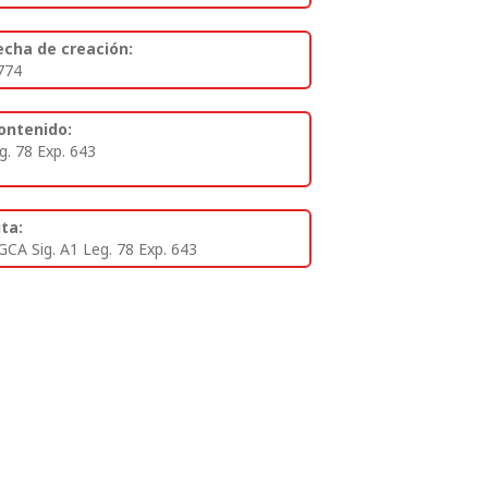
echa de creación:
774
ontenido:
eg. 78 Exp. 643
ita:
GCA Sig. A1 Leg. 78 Exp. 643