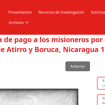
Presentación
Recursos de Investigación
Solicitu
Archivos
 de pago a los misioneros por 
e Atirro y Boruca, Nicaragua 1
Anterior
T
L
C
A