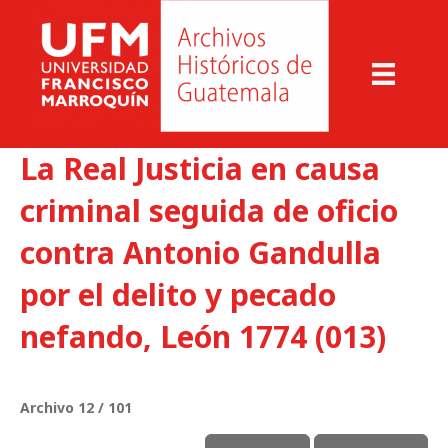
La Real Justicia en causa
criminal seguida de oficio
contra Antonio Gandulla
por el delito y pecado
nefando, León 1774 (013)
Archivo 12 / 101