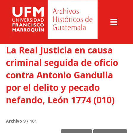
La Real Justicia en causa
criminal seguida de oficio
contra Antonio Gandulla
por el delito y pecado
nefando, León 1774 (010)
Archivo 9 / 101