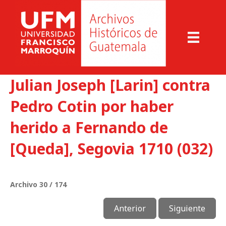
Julian Joseph [Larin] contra
Pedro Cotin por haber
herido a Fernando de
[Queda], Segovia 1710 (032)
Archivo 30 / 174
Anterior
Siguiente