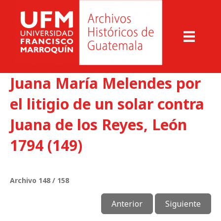
Juana María Melendes por
el litigio de un solar contra
Juana de los Reyes, León
1794 (149)
Archivo 148 / 158
Anterior
Siguiente