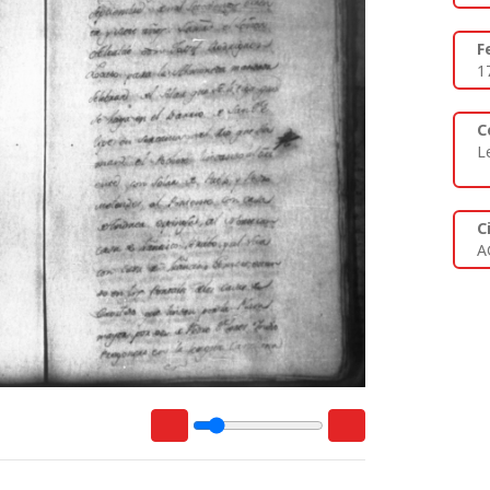
F
1
C
L
C
A