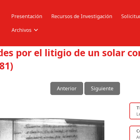
Presentación
Recursos de Investigación
Solicitu
Archivos
s por el litigio de un solar co
81)
Anterior
Siguiente
T
L
C
A