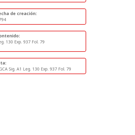
echa de creación:
794
ontenido:
eg. 130 Exp. 937 Fol. 79
ita:
GCA Sig. A1 Leg. 130 Exp. 937 Fol. 79