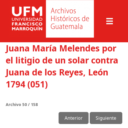
Juana María Melendes por
el litigio de un solar contra
Juana de los Reyes, León
1794 (051)
Archivo 50 / 158
Anterior
Siguiente