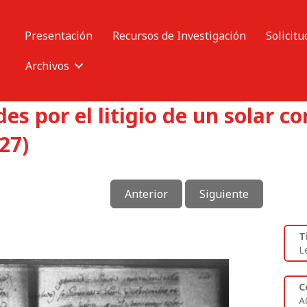
Presentación
Recursos de Investigación
Solicitu
Archivos
s por el litigio de un solar co
27)
Anterior
Siguiente
T
L
C
A