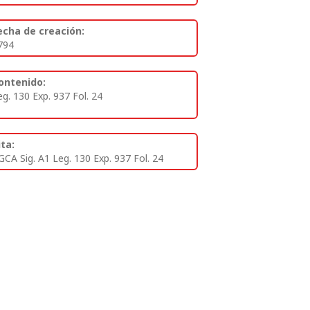
echa de creación:
794
ontenido:
eg. 130 Exp. 937 Fol. 24
ita:
GCA Sig. A1 Leg. 130 Exp. 937 Fol. 24