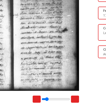
F
1
C
L
C
A