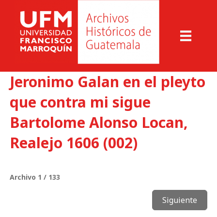
Jeronimo Galan en el pleyto
que contra mi sigue
Bartolome Alonso Locan,
Realejo 1606 (002)
Archivo 1 / 133
Siguiente