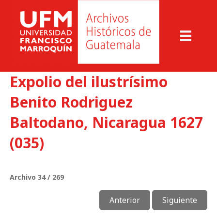
Expolio del ilustrísimo
Benito Rodriguez
Baltodano, Nicaragua 1627
(035)
Archivo 34 / 269
Anterior
Siguiente